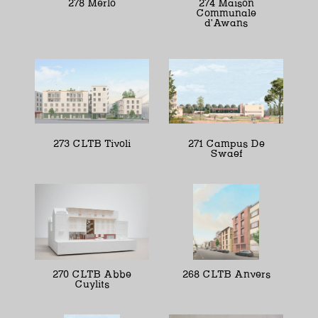
278 Merlo
274 Maison
Communale
d'Awans
273 CLTB Tivoli
271 Campus De
Swaef
270 CLTB Abbe
268 CLTB Anvers
Cuylits